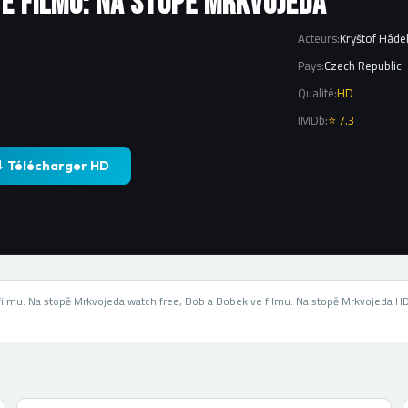
ve filmu: Na stopě Mrkvojeda
Acteurs:
Kryštof Hádek
Pays:
Czech Republic
Qualité:
HD
IMDb:
⭐ 7.3
⬇ Télécharger HD
filmu: Na stopě Mrkvojeda watch free, Bob a Bobek ve filmu: Na stopě Mrkvojeda H