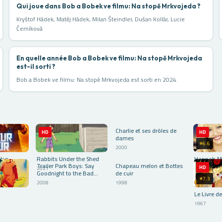
Qui joue dans Bob a Bobek ve filmu: Na stopě Mrkvojeda ?
Kryštof Hádek, Matěj Hádek, Milan Šteindler, Dušan Kollár, Lucie
Černíková
En quelle année Bob a Bobek ve filmu: Na stopě Mrkvojeda
est-il sorti ?
Bob a Bobek ve filmu: Na stopě Mrkvojeda est sorti en 2024.
⭐5.9
Charlie et ses drôles de
HD
HD
HD
dames
⭐6.6
2000
⭐7.0
⭐4.4
utur
Rabbits Under the Shed
Hannah Mo
Trailer Park Boys: Say
Chapeau melon et Bottes
HD
HD
HD
2021
2009
Goodnight to the Bad
de cuir
⭐7.3
Guys
2008
1998
Le Livre de
1967