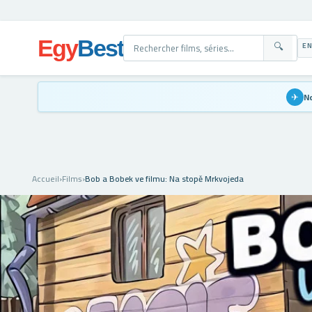
Egy
Best
EN
🔍
✈
No
Accueil
›
Films
›
Bob a Bobek ve filmu: Na stopě Mrkvojeda