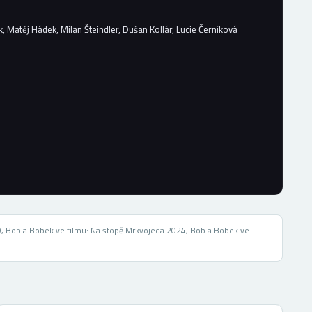
, Matěj Hádek, Milan Šteindler, Dušan Kollár, Lucie Černíková
D, Bob a Bobek ve filmu: Na stopě Mrkvojeda 2024, Bob a Bobek ve