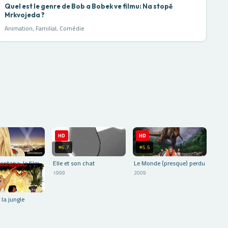
Quel est le genre de Bob a Bobek ve filmu: Na stopě
Mrkvojeda ?
Animation, Familial, Comédie
HD
HD
⭐6.7
⭐5.5
ntana, le film
Elle et son chat
Le Monde (presque) perdu
1999
2009
 la jungle