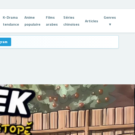
K-Drama
Anime
Films
Séries
Genres
Articles
tendance
populaire
arabes
chinoises
▾
egram