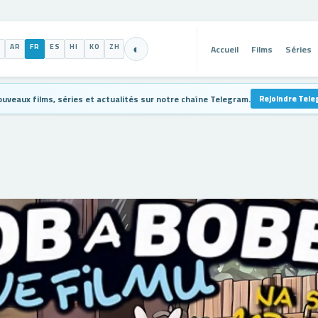
AR
FR
ES
HI
KO
ZH
Accueil
Films
Séries
◐
uveaux films, séries et actualités sur notre chaîne Telegram.
Rejoindre Tel