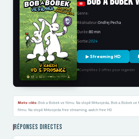
Bob a Bobek 
HD
Genre:
Réalisateur:
Ondřej Pecha
Durée:
80 min
Sortie:
2024
▶ Streaming HD
Complétez 2 offres pour regarder
Mots-clés:
Bob a Bobek ve filmu: Na stopě Mrkvojeda, Bob a Bobek ve 
filmu: Na stopě Mrkvojeda free streaming, watch free HD
Réponses directes