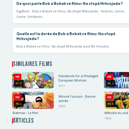
De quoi parle Bob a Bobek ve filmu: Na stopě Mrkvojeda ?
EgyBest - Bob a Bobek ve filmu: Na stopě Mrkvojeda - Acteurs, Genre,
Sortie, Similaires
Quelle est la durée de Bob a Bobek ve filmu: Na stopě
Mrkvojeda ?
Bob a Bobek ve filmu: Na stopě Mrkvojeda dure 80 minutes.
Similaires Films
⭐10.0
Handbook for a Privileged
HD
HD
HD
European Woman
⭐7.0
⭐6.3
2021
⭐7.0
Les Simpson, le film
Le Visiteur du f
Winnie l'ourson : Bonne
HD
HD
HD
2007
2022
année
⭐6.4
⭐6.5
2002
Batman : Le film
Mélodie du sud
1966
1946
Articles