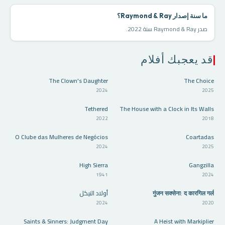
ما سنة إصدار Raymond & Ray؟
صدر Raymond & Ray سنة 2022.
قد يعجبك أفلام
⭐7.2
⭐8.0
The Clown's Daughter
The Choice
HD
HD
2024
2025
⭐5.0
⭐6.3
Tethered
The House with a Clock in Its Walls
HD
HD
2022
2018
⭐4.8
⭐6.0
O Clube das Mulheres de Negócios
Coartadas
HD
HD
2024
2025
⭐7.1
⭐10.0
High Sierra
Gangzilla
HD
HD
1941
2024
⭐6.6
⭐7.3
गुंजन सक्सेना: द कारगिल गर्ल
أولاد النيكل
HD
HD
2024
2020
⭐8.5
⭐7.5
Saints & Sinners: Judgment Day
A Heist with Markiplier
HD
HD