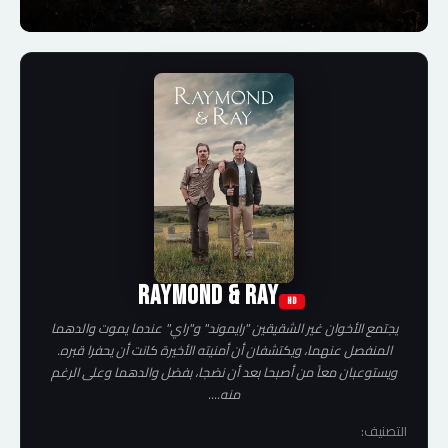
Raymond & Ray
HD
يجتمع الأخوان غير الشقيقين "رايموند" و"راي" عندما يموت والدهما
المنفصل عنهما، ويكتشفان أن أمنيته الأخيرة كانت أن يحفرا قبره.
ويستوعبان معاً من أصبحا بعد أن نضجا، بفضل والدهما وعلى الرغم
منه....
التصنيف: