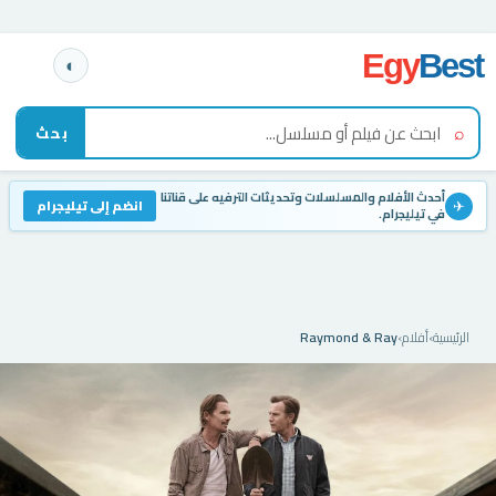
Egy
Best
☰
◐
⌕
بحث
أحدث الأفلام والمسلسلات وتحديثات الترفيه على قناتنا
✈
انضم إلى تيليجرام
في تيليجرام.
الرئيسية
›
أفلام
›
Raymond & Ray