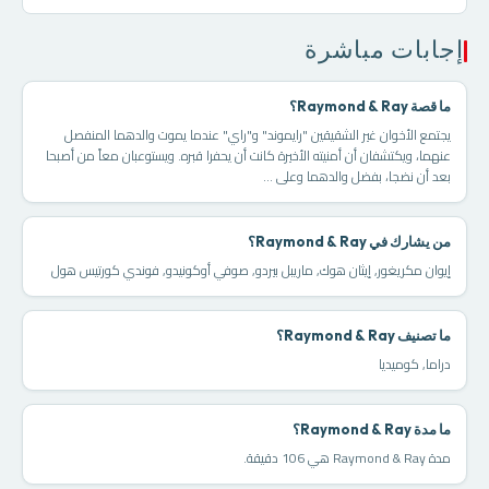
إجابات مباشرة
ما قصة Raymond & Ray؟
يجتمع الأخوان غير الشقيقين "رايموند" و"راي" عندما يموت والدهما المنفصل
عنهما، ويكتشفان أن أمنيته الأخيرة كانت أن يحفرا قبره. ويستوعبان معاً من أصبحا
بعد أن نضجا، بفضل والدهما وعلى ...
من يشارك في Raymond & Ray؟
إيوان مكريغور, إيثان هوك, ماريبل بيردو, صوفي أوكونيدو, فوندي كورتيس هول
ما تصنيف Raymond & Ray؟
دراما, كوميديا
ما مدة Raymond & Ray؟
مدة Raymond & Ray هي 106 دقيقة.