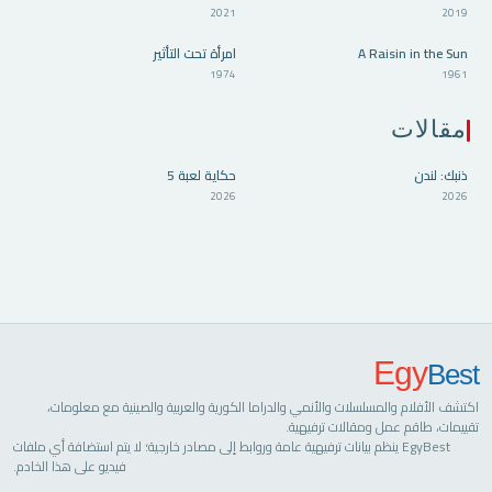
2021
2019
⭐7.8
⭐7.7
A Raisin in the Sun
امرأة تحت التأثير
HD
HD
1974
1961
مقالات
ذنبك: لندن
حكاية لعبة 5
SEO
SEO
2026
2026
Egy
Best
اكتشف الأفلام والمسلسلات والأنمي والدراما الكورية والعربية والصينية مع معلومات،
تقييمات، طاقم عمل ومقالات ترفيهية.
EgyBest ينظم بيانات ترفيهية عامة وروابط إلى مصادر خارجية؛ لا يتم استضافة أي ملفات
فيديو على هذا الخادم.