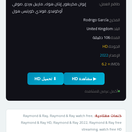
طاقم العمل:
إيوان مكريغور, إيثان هوك, ماريبل بيردو, صوفي
أوكونيدو, فوندي كورتيس هول
المخرج:
Rodrigo García
البلد:
United Kingdom
المدة:
106 دقيقة
الجودة:
HD
الإصدار:
2022
⭐ 6.2
IMDb:
▶ مشاهدة HD
⬇ تحميل HD
أكمل عرضين للمشاهدة
كلمات مفتاحية:
Raymond & Ray, Raymond & Ray watch free,
Raymond & Ray HD, Raymond & Ray 2022, Raymond & Ray free
streaming, watch free HD